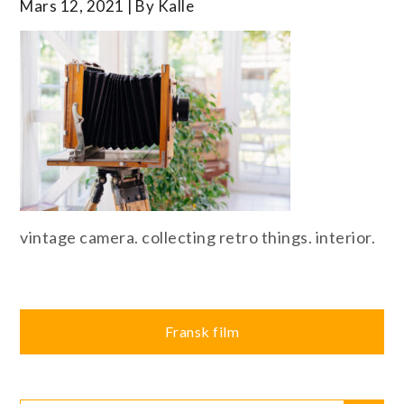
Mars 12, 2021
By
Kalle
vintage camera. collecting retro things. interior.
Inläggsnavigering
Fransk film